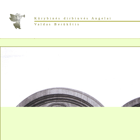
Kūrybinės dirbtuvės Angelai
Valdas Berūkštis