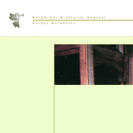
Kūrybinės dirbtuvės Angelai
Valdas Berūkštis